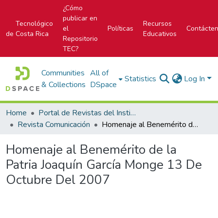
¿Cómo
publicar en
Tecnológico
Recursos
el
Políticas
Contácte
de Costa Rica
Educativos
Repositorio
TEC?
Communities
All of
Statistics
Log In
& Collections
DSpace
Home
Portal de Revistas del Instituto Tecnológico de Costa Rica
Revista Comunicación
Homenaje al Benemérito de la Patria Joaquín García Monge 13 De Octubre Del 2007
Homenaje al Benemérito de la
Patria Joaquín García Monge 13 De
Octubre Del 2007