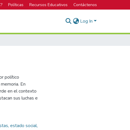
C?
Políticas
Recursos Educativos
Contáctenos
Log In
r político
u memoria. En
erde en el contexto
estacan sus luchas e
stas, estado social,