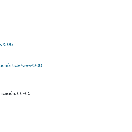
iew/908
acion/article/view/908
nicación; 66-69