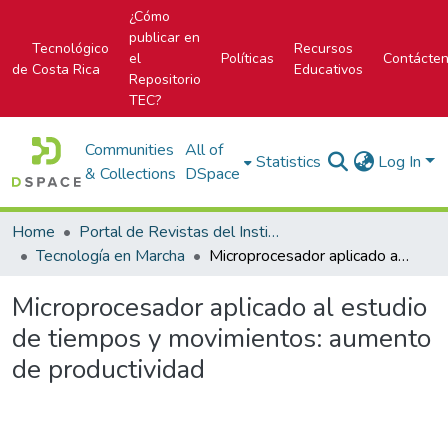
¿Cómo
publicar en
Tecnológico
Recursos
el
Políticas
Contácte
de Costa Rica
Educativos
Repositorio
TEC?
Communities
All of
Statistics
Log In
& Collections
DSpace
Home
Portal de Revistas del Instituto Tecnológico de Costa Rica
Tecnología en Marcha
Microprocesador aplicado al estudio de tiempos y movimientos: aumento de productividad
Microprocesador aplicado al estudio
de tiempos y movimientos: aumento
de productividad