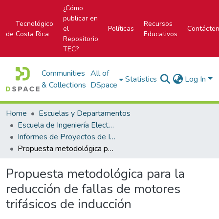
¿Cómo
publicar en
Tecnológico
Recursos
el
Políticas
Contácte
de Costa Rica
Educativos
Repositorio
TEC?
Communities
All of
Statistics
Log In
& Collections
DSpace
Home
Escuelas y Departamentos
Escuela de Ingeniería Electromecánica
Informes de Proyectos de Investigación
Propuesta metodológica para la reducción de fallas de motores trifásicos de inducción
Propuesta metodológica para la
reducción de fallas de motores
trifásicos de inducción