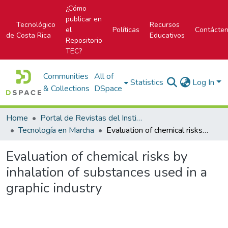
¿Cómo
publicar en
Tecnológico
Recursos
el
Políticas
Contácte
de Costa Rica
Educativos
Repositorio
TEC?
Communities
All of
Statistics
Log In
& Collections
DSpace
Home
Portal de Revistas del Instituto Tecnológico de Costa Rica
Tecnología en Marcha
Evaluation of chemical risks by inhalation of substances used in a graphic industry
Evaluation of chemical risks by
inhalation of substances used in a
graphic industry