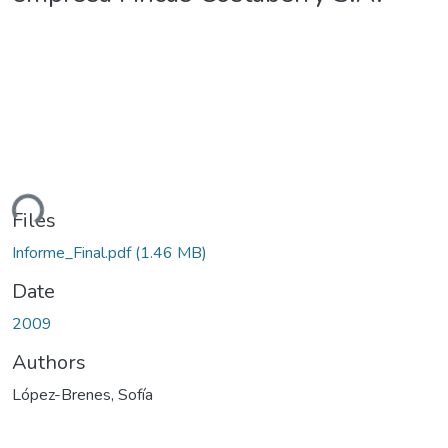
ding...
Files
Informe_Final.pdf
(1.46 MB)
Date
2009
Authors
López-Brenes, Sofía