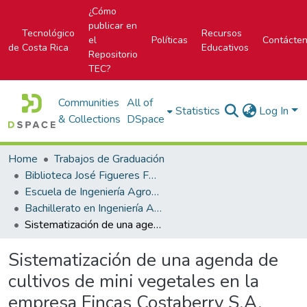
¿Cómo
publicar en
Tecnológico
Recursos
el
Políticas
Contácte
de Costa Rica
Educativos
Repositorio
TEC?
Communities
All of
Statistics
Log In
& Collections
DSpace
Home
Trabajos de Graduación
Biblioteca José Figueres Ferrer
Escuela de Ingeniería Agropecuaria Administrativa
Bachillerato en Ingeniería Agropecuaria Administrativa
Sistematización de una agenda de cultivos de mini vegetales en la empresa Fincas Costaberry S.A.
Sistematización de una agenda de
cultivos de mini vegetales en la
empresa Fincas Costaberry S.A.