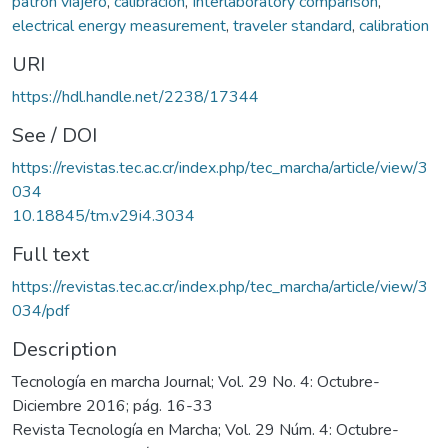
patrón viajero
,
calibración
,
Interlaboratory comparison
,
electrical energy measurement
,
traveler standard
,
calibration
URI
https://hdl.handle.net/2238/17344
See / DOI
https://revistas.tec.ac.cr/index.php/tec_marcha/article/view/3
034
10.18845/tm.v29i4.3034
Full text
https://revistas.tec.ac.cr/index.php/tec_marcha/article/view/3
034/pdf
Description
Tecnología en marcha Journal; Vol. 29 No. 4: Octubre-
Diciembre 2016; pág. 16-33
Revista Tecnología en Marcha; Vol. 29 Núm. 4: Octubre-