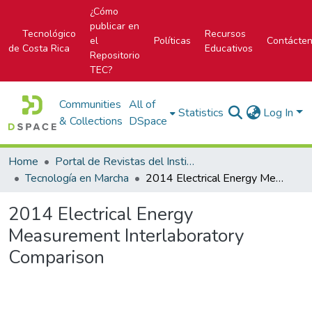
¿Cómo
publicar en
Tecnológico
Recursos
el
Políticas
Contácte
de Costa Rica
Educativos
Repositorio
TEC?
Communities
All of
Statistics
Log In
& Collections
DSpace
Home
Portal de Revistas del Instituto Tecnológico de Costa Rica
Tecnología en Marcha
2014 Electrical Energy Measurement Interlaboratory Comparison
2014 Electrical Energy
Measurement Interlaboratory
Comparison