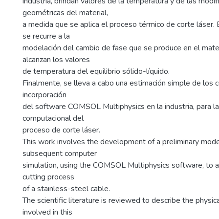
industria, brindan valores de la temperatura y de las modif
geométricas del material,
a medida que se aplica el proceso térmico de corte láser. 
se recurre a la
modelación del cambio de fase que se produce en el mate
alcanzan los valores
de temperatura del equilibrio sólido-líquido.
Finalmente, se lleva a cabo una estimación simple de los 
incorporación
del software COMSOL Multiphysics en la industria, para l
computacional del
proceso de corte láser.
This work involves the development of a preliminary model
subsequent computer
simulation, using the COMSOL Multiphysics software, to a
cutting process
of a stainless-steel cable.
The scientific literature is reviewed to describe the phys
involved in this