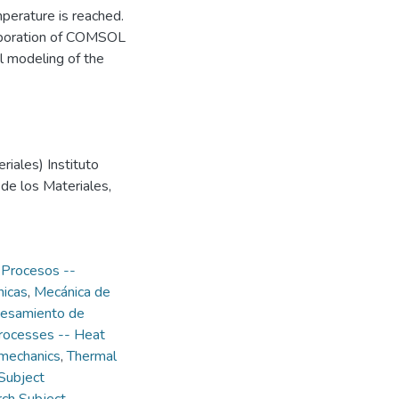
mperature is reached.
corporation of COMSOL
l modeling of the
riales) Instituto
 de los Materiales,
,
Procesos --
icas
,
Mecánica de
esamiento de
rocesses -- Heat
 mechanics
,
Thermal
Subject