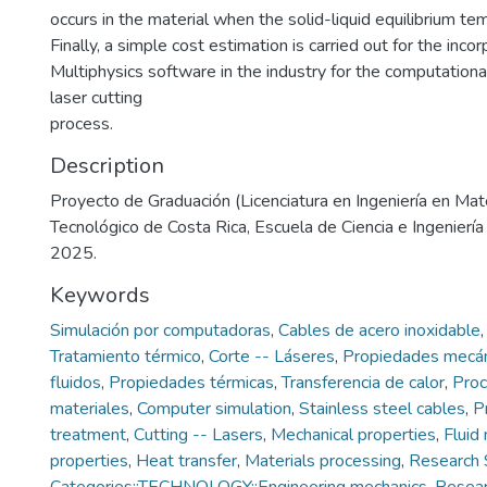
occurs in the material when the solid-liquid equilibrium te
Finally, a simple cost estimation is carried out for the in
Multiphysics software in the industry for the computationa
laser cutting
process.
Description
Proyecto de Graduación (Licenciatura en Ingeniería en Mate
Tecnológico de Costa Rica, Escuela de Ciencia e Ingeniería
2025.
Keywords
Simulación por computadoras
,
Cables de acero inoxidable
Tratamiento térmico
,
Corte -- Láseres
,
Propiedades mecán
fluidos
,
Propiedades térmicas
,
Transferencia de calor
,
Proc
materiales
,
Computer simulation
,
Stainless steel cables
,
P
treatment
,
Cutting -- Lasers
,
Mechanical properties
,
Fluid
properties
,
Heat transfer
,
Materials processing
,
Research 