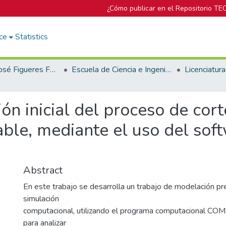
¿Cómo publicar en el Repositorio TE
ce
Statistics
Biblioteca José Figueres Ferrer
Escuela de Ciencia e Ingeniería de los Materiales
n inicial del proceso de cort
dable, mediante el uso del s
Abstract
En este trabajo se desarrolla un trabajo de modelación pre
simulación
computacional, utilizando el programa computacional COM
para analizar