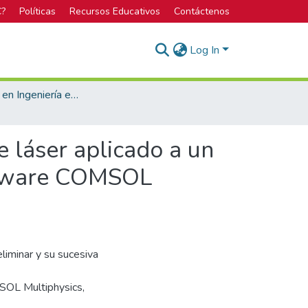
C?
Políticas
Recursos Educativos
Contáctenos
Log In
Licenciatura en Ingeniería en Materiales
e láser aplicado a un
oftware COMSOL
liminar y su sucesiva
SOL Multiphysics,