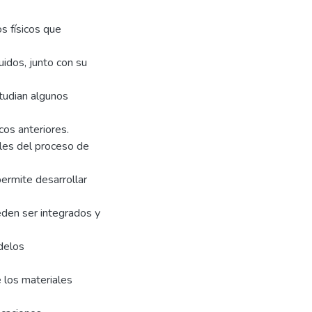
os físicos que
uidos, junto con su
studian algunos
os anteriores.
les del proceso de
ermite desarrollar
eden ser integrados y
odelos
 los materiales