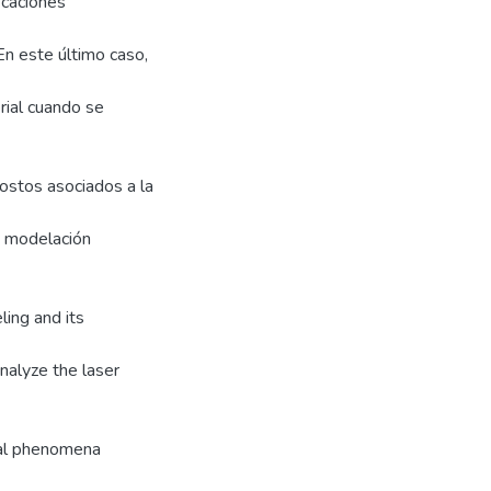
icaciones
En este último caso,
rial cuando se
costos asociados a la
a modelación
ing and its
nalyze the laser
ical phenomena