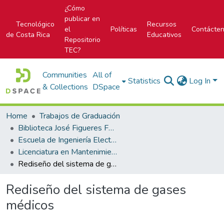
¿Cómo
publicar en
Tecnológico
Recursos
el
Políticas
Contácte
de Costa Rica
Educativos
Repositorio
TEC?
Communities
All of
Statistics
Log In
& Collections
DSpace
Home
Trabajos de Graduación
Biblioteca José Figueres Ferrer
Escuela de Ingeniería Electromecánica
Licenciatura en Mantenimiento Industrial
Rediseño del sistema de gases médicos
Rediseño del sistema de gases
médicos