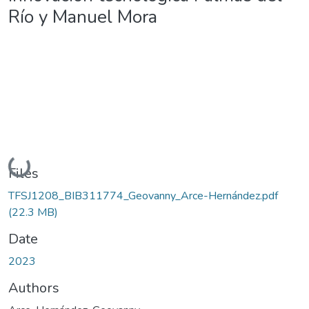
Río y Manuel Mora
Loading...
Files
TFSJ1208_BIB311774_Geovanny_Arce-Hernández.pdf
(22.3 MB)
Date
2023
Authors