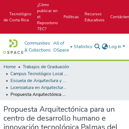
¿Cómo
publicar en
Tecnológico
Recursos
el
Políticas
Contácte
de Costa Rica
Educativos
Repositorio
TEC?
Communities
All of
Statistics
Log In
& Collections
DSpace
Home
Trabajos de Graduación
Campus Tecnológico Local San José
Escuela de Arquitectura y Urbanismo
Licenciatura en Arquitectura y Urbanismo
Propuesta Arquitectónica para un centro de desarrollo humano e innovación tecnológica Palmas del Río y Manuel Mora
Propuesta Arquitectónica para un
centro de desarrollo humano e
innovación tecnológica Palmas del