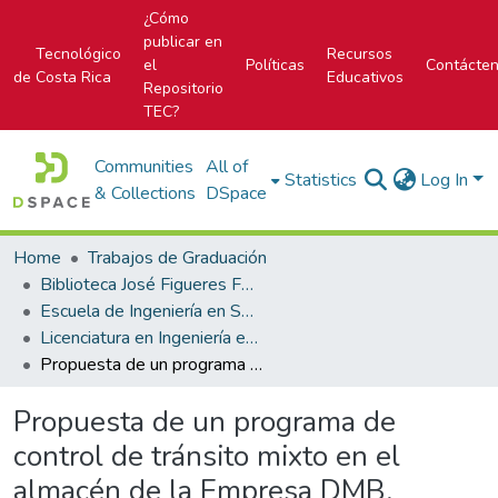
¿Cómo
publicar en
Tecnológico
Recursos
el
Políticas
Contácte
de Costa Rica
Educativos
Repositorio
TEC?
Communities
All of
Statistics
Log In
& Collections
DSpace
Home
Trabajos de Graduación
Biblioteca José Figueres Ferrer
Escuela de Ingeniería en Seguridad Laboral e Higiene Ambiental
Licenciatura en Ingeniería en Seguridad Laboral e Higiene Ambiental
Propuesta de un programa de control de tránsito mixto en el almacén de la Empresa DMB, Cartago
Propuesta de un programa de
control de tránsito mixto en el
almacén de la Empresa DMB,