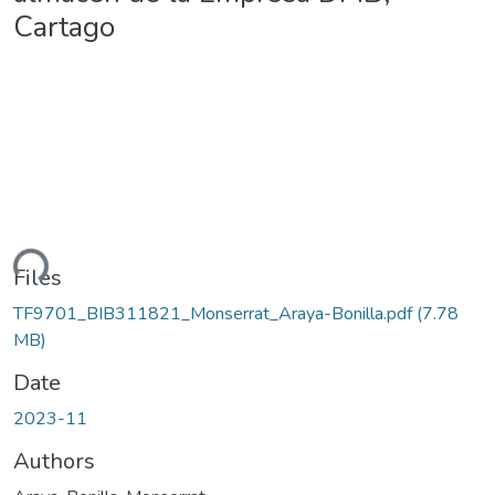
Cartago
Loading...
Files
TF9701_BIB311821_Monserrat_Araya-Bonilla.pdf
(7.78
MB)
Date
2023-11
Authors