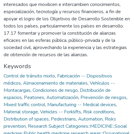
interesados que movilicen e intercambien conocimientos,
especialización, tecnología y recursos financieros, a fin de
apoyar el logro de los Objetivos de Desarrollo Sostenible en
todos los países, particularmente los países en desarrollo.
17.17 fomentar y promover la constitución de alianzas
eficaces en las esferas pública, público-privada y de la
sociedad civil, aprovechando la experiencia y las estrategias
de obtención de recursos de las alianzas.
Keywords
Control de tránsito mixto
,
Fabricación -- Dispositivos
médicos
,
Almacenamiento de materiales
,
Vehículos --
Montacargas
,
Condiciones de riesgo
,
Distribución de
espacios
,
Peatones
,
Automatización
,
Prevención de riesgos
,
Mixed traffic control
,
Manufacturing -- Medical devices
,
Material storage
,
Vehicles -- Forklifts
,
Risk conditions
,
Distribution of spaces
,
Pedestrians
,
Automation
,
Risks
prevention
,
Research Subject Categories::MEDICINE::Social
medicine::Public health medicine research areas::Occupational