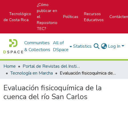
¿Cómo
publicar en
Tecnológico
Recursos
el
Políticas
Contácte
de Costa Rica
Educativos
Repositorio
TEC?
Communities
All of
Statistics
Log In
& Collections
DSpace
Home
Portal de Revistas del Instituto Tecnológico de Costa Rica
Tecnología en Marcha
Evaluación fisicoquímica de la cuenca del río San Carlos
Evaluación fisicoquímica de la
cuenca del río San Carlos