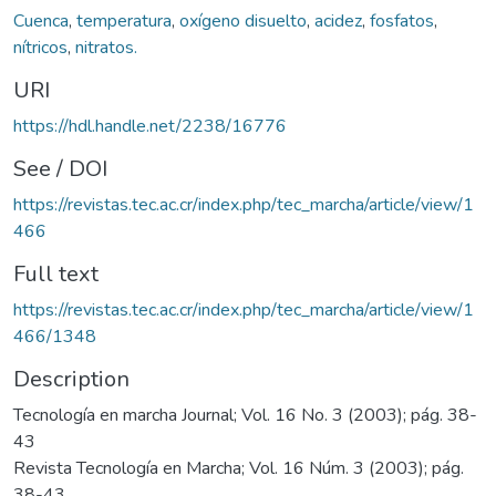
Cuenca
,
temperatura
,
oxígeno disuelto
,
acidez
,
fosfatos
,
nítricos
,
nitratos.
URI
https://hdl.handle.net/2238/16776
See / DOI
https://revistas.tec.ac.cr/index.php/tec_marcha/article/view/1
466
Full text
https://revistas.tec.ac.cr/index.php/tec_marcha/article/view/1
466/1348
Description
Tecnología en marcha Journal; Vol. 16 No. 3 (2003); pág. 38-
43
Revista Tecnología en Marcha; Vol. 16 Núm. 3 (2003); pág.
38-43