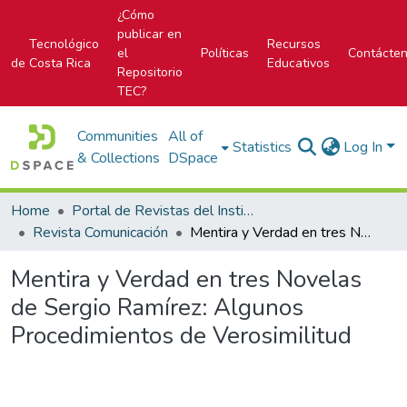
¿Cómo
publicar en
Tecnológico
Recursos
el
Políticas
Contácte
de Costa Rica
Educativos
Repositorio
TEC?
Communities
All of
Statistics
Log In
& Collections
DSpace
Home
Portal de Revistas del Instituto Tecnológico de Costa Rica
Revista Comunicación
Mentira y Verdad en tres Novelas de Sergio Ramírez: Algunos Procedimientos de Verosimilitud
Mentira y Verdad en tres Novelas
de Sergio Ramírez: Algunos
Procedimientos de Verosimilitud