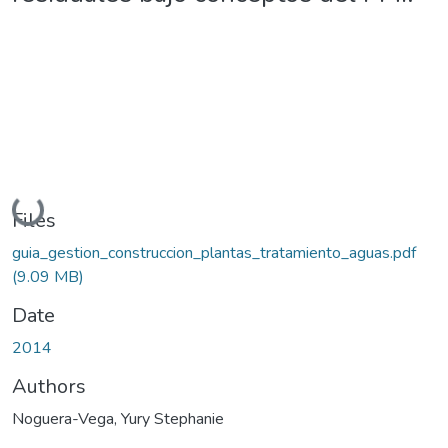
Loading...
Files
guia_gestion_construccion_plantas_tratamiento_aguas.pdf
(9.09 MB)
Date
2014
Authors
Noguera-Vega, Yury Stephanie