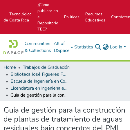
¿Cómo
publicar en
Tecnológico
Recursos
el
Políticas
Contácte
de Costa Rica
Educativos
Repositorio
TEC?
Communities
All of
Statistics
Log In
& Collections
DSpace
Home
Trabajos de Graduación
Biblioteca José Figueres Ferrer
Escuela de Ingeniería en Construcción
Licenciatura en Ingeniería en Construcción
Guía de gestión para la construcción de plantas de tratamiento de aguas residuales bajo conceptos del PMI.
Guía de gestión para la construcción
de plantas de tratamiento de aguas
residuales bajo conceptos del PMI.