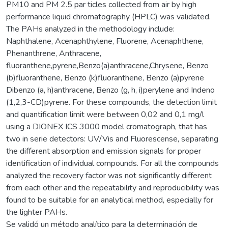
PM10 and PM 2.5 par ticles collected from air by high
performance liquid chromatography (HPLC) was validated.
The PAHs analyzed in the methodology include:
Naphthalene, Acenaphthylene, Fluorene, Acenaphthene,
Phenanthrene, Anthracene,
fluoranthene,pyrene,Benzo(a)anthracene,Chrysene, Benzo
(b)fluoranthene, Benzo (k)fluoranthene, Benzo (a)pyrene
Dibenzo (a, h)anthracene, Benzo (g, h, i)perylene and Indeno
(1,2,3-CD)pyrene. For these compounds, the detection limit
and quantification limit were between 0,02 and 0,1 mg/l
using a DIONEX ICS 3000 model cromatograph, that has
two in serie detectors: UV/Vis and Fluorescense, separating
the different absorption and emission signals for proper
identification of individual compounds. For all the compounds
analyzed the recovery factor was not significantly different
from each other and the repeatability and reproducibility was
found to be suitable for an analytical method, especially for
the lighter PAHs.
Se validó un método analítico para la determinación de