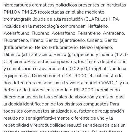
hidrocarburos aromáticos policíclicos presentes en partículas
PM10 y PM 2,5 recolectadas en el aire mediante
cromatografía líquida de alta resolución (CLAR).Los HPA
incluidos en la metodología comprenden: Naftaleno,
Acenaftileno, Fluoreno, Acenafteno, Fenantreno, Antraceno,
Fluoranteno, Pireno, Benzo (a)antraceno, Criseno, Benzo
(b)fluoranteno, Benzo (k)fluoranteno, Benzo (a)pireno,
Dibenzo (a,h) antraceno, Benzo (g,h,i)perileno y Indeno (1,2,3-
C.D) pireno.Para estos compuestos, los límites de detección
y cuantificación estuvieron entre 0,02 y 0,1 mg/l utilizando un
equipo marca Dionex modelo ICS- 3000, el cual consta de
dos detectores en serie, un ultravioleta modelo VWD-1 y un
detector de fluorescencia modelo RF-2000, permitiendo
diferenciar las distintas señales de absorción y emisión para
la debida identificación de los distintos compuestos.Para
todos los compuestos analizados, el factor de recuperación
resultó no ser significativamente diferente de uno y la
repetibilidad y reproducibilidad resultó ser adecuada para un