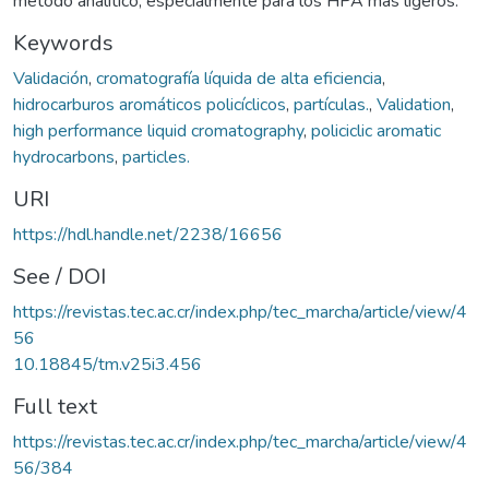
método analítico, especialmente para los HPA más ligeros.
Keywords
Validación
,
cromatografía líquida de alta eficiencia
,
hidrocarburos aromáticos policíclicos
,
partículas.
,
Validation
,
high performance liquid cromatography
,
policiclic aromatic
hydrocarbons
,
particles.
URI
https://hdl.handle.net/2238/16656
See / DOI
https://revistas.tec.ac.cr/index.php/tec_marcha/article/view/4
56
10.18845/tm.v25i3.456
Full text
https://revistas.tec.ac.cr/index.php/tec_marcha/article/view/4
56/384