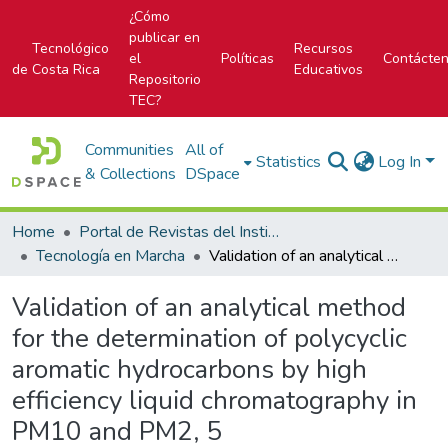
¿Cómo
publicar en
Tecnológico
Recursos
el
Políticas
Contácte
de Costa Rica
Educativos
Repositorio
TEC?
Communities
All of
Statistics
Log In
& Collections
DSpace
Home
Portal de Revistas del Instituto Tecnológico de Costa Rica
Tecnología en Marcha
Validation of an analytical method for the determination of polycyclic aromatic hydrocarbons by high efficiency liquid chromatography in PM10 and PM2, 5
Validation of an analytical method
for the determination of polycyclic
aromatic hydrocarbons by high
efficiency liquid chromatography in
PM10 and PM2, 5