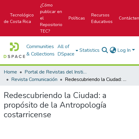
¿Cómo
publicar en
Tecnológico
Recursos
el
Políticas
Contácte
de Costa Rica
Educativos
Repositorio
TEC?
Communities
All of
Statistics
Log In
& Collections
DSpace
Home
Portal de Revistas del Instituto Tecnológico de Costa Rica
Revista Comunicación
Redescubriendo la Ciudad: a propósito de la Antropología costarricense
Redescubriendo la Ciudad: a
propósito de la Antropología
costarricense