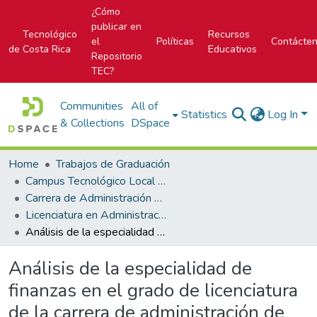
¿Cómo
publicar en
Tecnológico
Recursos
el
Políticas
Contácte
de Costa Rica
Educativos
Repositorio
TEC?
Communities
All of
Statistics
Log In
& Collections
DSpace
Home
Trabajos de Graduación
Campus Tecnológico Local San José
Carrera de Administración de Empresa
Licenciatura en Administración de Empresas
Análisis de la especialidad de finanzas en el grado de licenciatura de la carrera de administración de empresas del Instituto Tecnológico de Costa Rica
Análisis de la especialidad de
finanzas en el grado de licenciatura
de la carrera de administración de