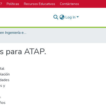
C?
Políticas
Recursos Educativos
Contáctenos
Log In
Bachillerato en Ingeniería en Diseño Industrial
s para ATAP.
tal
blación
edades
os y
a
eños