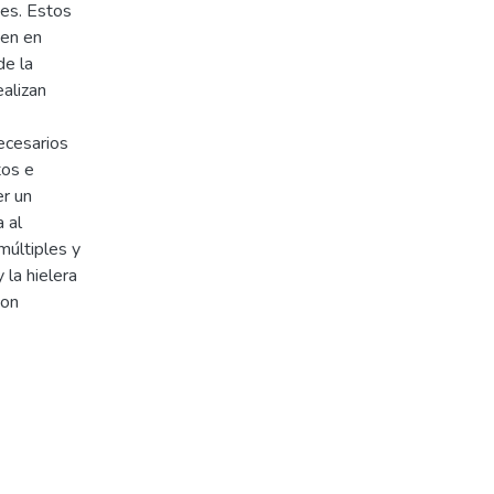
es. Estos
ten en
de la
ealizan
ecesarios
tos e
r un
 al
múltiples y
 la hielera
con