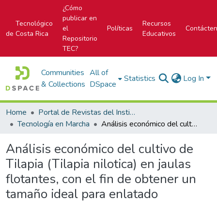
¿Cómo
publicar en
Tecnológico
Recursos
el
Políticas
Contácte
de Costa Rica
Educativos
Repositorio
TEC?
Communities
All of
Statistics
Log In
& Collections
DSpace
Home
Portal de Revistas del Instituto Tecnológico de Costa Rica
Tecnología en Marcha
Análisis económico del cultivo de Tilapia (Tilapia nilotica) en jaulas flotantes, con el fin de obtener un tamaño ideal para enlatado
Análisis económico del cultivo de
Tilapia (Tilapia nilotica) en jaulas
flotantes, con el fin de obtener un
tamaño ideal para enlatado