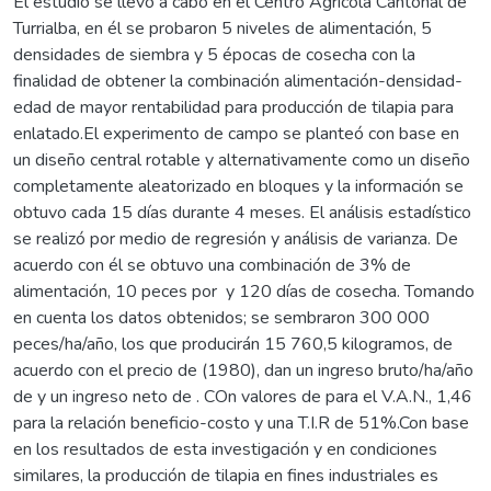
El estudio se llevó a cabo en el Centro Agrícola Cantonal de
Turrialba, en él se probaron 5 niveles de alimentación, 5
densidades de siembra y 5 épocas de cosecha con la
finalidad de obtener la combinación alimentación-densidad-
edad de mayor rentabilidad para producción de tilapia para
enlatado.El experimento de campo se planteó con base en
un diseño central rotable y alternativamente como un diseño
completamente aleatorizado en bloques y la información se
obtuvo cada 15 días durante 4 meses. El análisis estadístico
se realizó por medio de regresión y análisis de varianza. De
acuerdo con él se obtuvo una combinación de 3% de
alimentación, 10 peces por y 120 días de cosecha. Tomando
en cuenta los datos obtenidos; se sembraron 300 000
peces/ha/año, los que producirán 15 760,5 kilogramos, de
acuerdo con el precio de (1980), dan un ingreso bruto/ha/año
de y un ingreso neto de . COn valores de para el V.A.N., 1,46
para la relación beneficio-costo y una T.I.R de 51%.Con base
en los resultados de esta investigación y en condiciones
similares, la producción de tilapia en fines industriales es