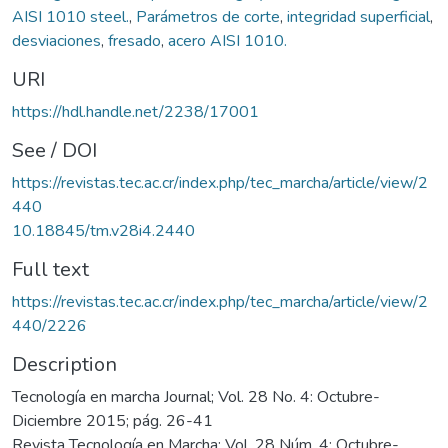
AISI 1010 steel.
,
Parámetros de corte
,
integridad superficial
,
desviaciones
,
fresado
,
acero AISI 1010.
URI
https://hdl.handle.net/2238/17001
See / DOI
https://revistas.tec.ac.cr/index.php/tec_marcha/article/view/2
440
10.18845/tm.v28i4.2440
Full text
https://revistas.tec.ac.cr/index.php/tec_marcha/article/view/2
440/2226
Description
Tecnología en marcha Journal; Vol. 28 No. 4: Octubre-
Diciembre 2015; pág. 26-41
Revista Tecnología en Marcha; Vol. 28 Núm. 4: Octubre-