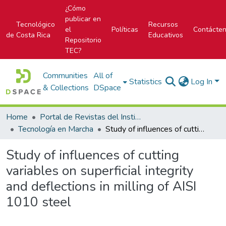
¿Cómo
publicar en
Tecnológico
Recursos
el
Políticas
Contácte
de Costa Rica
Educativos
Repositorio
TEC?
Communities
All of
Statistics
Log In
& Collections
DSpace
Home
Portal de Revistas del Instituto Tecnológico de Costa Rica
Tecnología en Marcha
Study of influences of cutting variables on superficial integrity and deflections in milling of AISI 1010 steel
Study of influences of cutting
variables on superficial integrity
and deflections in milling of AISI
1010 steel