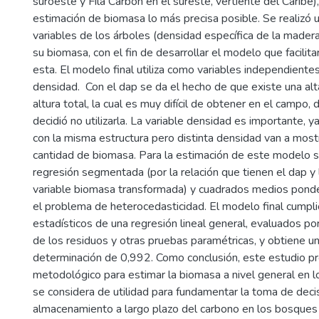
suroeste y Fila Carbón en el sureste, vertiente del Caribe
estimación de biomasa lo más precisa posible. Se realizó un
variables de los árboles (densidad específica de la madera,
su biomasa, con el fin de desarrollar el modelo que facilita
esta. El modelo final utiliza como variables independientes
densidad. Con el dap se da el hecho de que existe una alta
altura total, la cual es muy difícil de obtener en el campo
decidió no utilizarla. La variable densidad es importante, 
con la misma estructura pero distinta densidad van a most
cantidad de biomasa. Para la estimación de este modelo se
regresión segmentada (por la relación que tienen el dap y l
variable biomasa transformada) y cuadrados medios pond
el problema de heterocedasticidad. El modelo final cumpl
estadísticos de una regresión lineal general, evaluados p
de los residuos y otras pruebas paramétricas, y obtiene un
determinación de 0,992. Como conclusión, este estudio p
metodológico para estimar la biomasa a nivel general en l
se considera de utilidad para fundamentar la toma de deci
almacenamiento a largo plazo del carbono en los bosques 