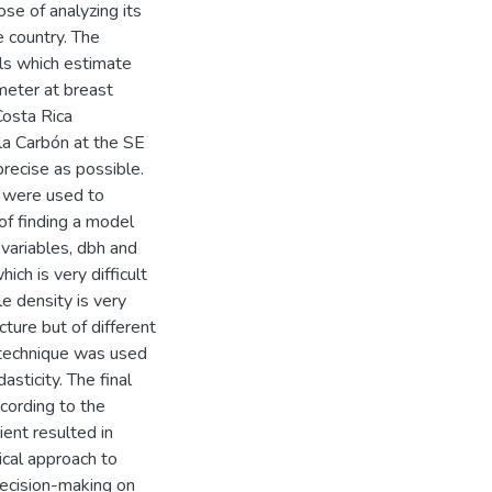
ose of analyzing its
re country. The
els which estimate
meter at breast
Costa Rica
la Carbón at the SE
recise as possible.
) were used to
of finding a model
 variables, dbh and
ich is very difficult
le density is very
ture but of different
 technique was used
sticity. The final
ccording to the
ient resulted in
cal approach to
decision-making on