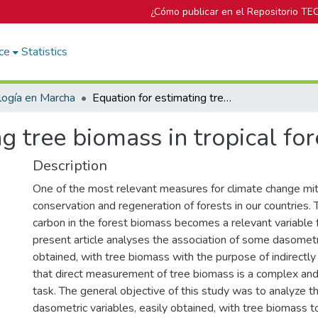
¿Cómo publicar en el Repositorio TE
ce
Statistics
logía en Marcha
Equation for estimating tree biomass in tropical forests of Costa Rica
g tree biomass in tropical for
Description
One of the most relevant measures for climate change miti
conservation and regeneration of forests in our countries.
carbon in the forest biomass becomes a relevant variable fo
present article analyses the association of some dasometri
obtained, with tree biomass with the purpose of indirectly 
that direct measurement of tree biomass is a complex an
task. The general objective of this study was to analyze 
dasometric variables, easily obtained, with tree biomass t