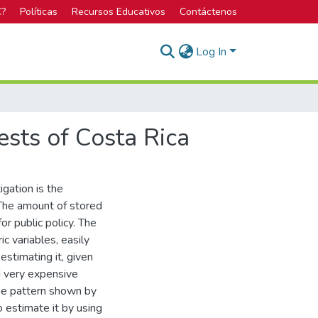
C?
Políticas
Recursos Educativos
Contáctenos
Log In
ests of Costa Rica
gation is the
 The amount of stored
r public policy. The
c variables, easily
estimating it, given
d very expensive
the pattern shown by
o estimate it by using