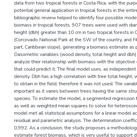
data from two tropical forests in Costa Rica, with the purp
potential general application in tropical forests in the enti
bibliographic review helped to identify four possible mod
biomass in tropical forests. 907 trees were used with dia
height (dbh) greater than 10 cm in two tropical forests in 
(Corcovado National Park at the SW of the country, and Fi
part, Caribbean slope), generating a biomass estimate as p
Dasometric variables (wood density, total height and dbh
analyze their relationship with biomass with the objective 
that could predict it. The final model uses, as independent
density. Dbh has a high correlation with tree total height, wh
to obtain in the field, therefore it was not used. The variab
important as it varies between trees having the same struc
species. To estimate the model, a segmented regression
as well as weighted mean squares to solve for heterosceda
model met all statistical assumptions for a linear model a
residual and parametric analysis. The determination coeffic
0,992. As a conclusion, the study proposes a methodologi
estimate forest biomass, which is very useful to support 