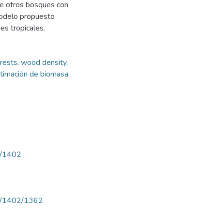
de otros bosques con
 modelo propuesto
es tropicales.
orests
,
wood density
,
timación de biomasa
,
ew/1402
iew/1402/1362