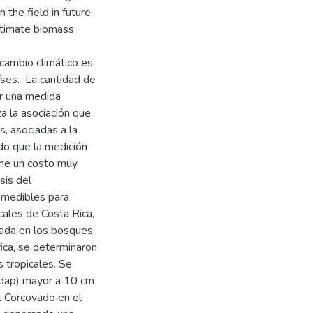
 the field in future
estimate biomass
cambio climático es
íses. La cantidad de
r una medida
za la asociación que
s, asociadas a la
do que la medición
ene un costo muy
sis del
 medibles para
ales de Costa Rica,
izada en los bosques
fica, se determinaron
 tropicales. Se
(dap) mayor a 10 cm
l Corcovado en el