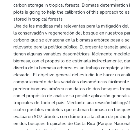
carbon storage in tropical forests. Biomass determination in
plots is going to help the calibration of this approach to 
stored in tropical forests.
Una de las medidas más relevantes para la mitigación del 
la conservación y regeneración del bosque en nuestros pa
carbono que se almacena en la biomasa arbórea pasa a se
relevante para la política pública. El presente trabajo anali
tienen algunas variables dasométricas, fácilmente medible
biomasa, con el propósito de estimarla indirectamente, da
directa de la biomasa arbórea es un trabajo complejo y ti
elevado. El objetivo general del estudio fue hacer un análi
comportamiento de las variables dasométricas fácilmente
predecir biomasa arbórea con datos de dos bosques tropic
con el propósito de analizar su posible aplicación general
tropicales de todo el país. Mediante una revisión bibliográ
cuatro posibles modelos que estiman biomasa en bosques
evaluaron 907 árboles con diámetro a la altura de pecho 
en dos bosques tropicales de Costa Rica (Parque Naciona