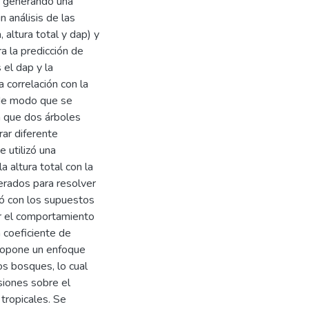
), generando una
 análisis de las
 altura total y dap) y
ra la predicción de
 el dap y la
 correlación con la
, de modo que se
ya que dos árboles
rar diferente
 utilizó una
a altura total con la
erados para resolver
ió con los supuestos
or el comportamiento
 coeficiente de
ropone un enfoque
os bosques, lo cual
siones sobre el
tropicales. Se