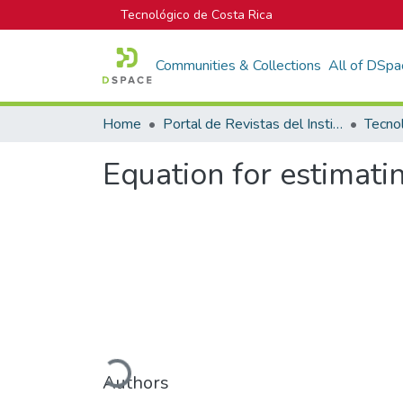
Tecnológico de Costa Rica
Communities & Collections
All of DSpa
Home
Portal de Revistas del Instituto Tecnológico de Costa Rica
Tecno
Equation for estimatin
Loading...
Authors