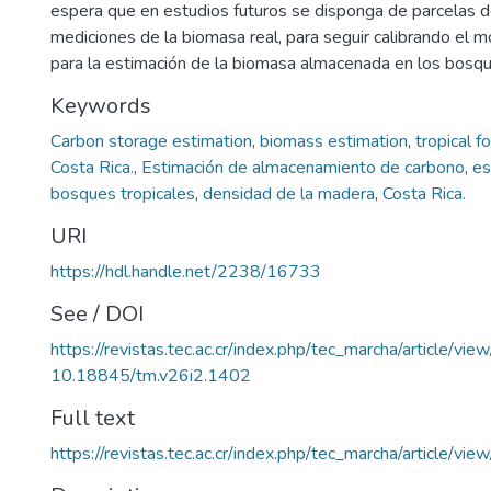
espera que en estudios futuros se disponga de parcelas 
mediciones de la biomasa real, para seguir calibrando el
para la estimación de la biomasa almacenada en los bosqu
Keywords
Carbon storage estimation
,
biomass estimation
,
tropical f
Costa Rica.
,
Estimación de almacenamiento de carbono
,
es
bosques tropicales
,
densidad de la madera
,
Costa Rica.
URI
https://hdl.handle.net/2238/16733
See / DOI
https://revistas.tec.ac.cr/index.php/tec_marcha/article/vi
10.18845/tm.v26i2.1402
Full text
https://revistas.tec.ac.cr/index.php/tec_marcha/article/v