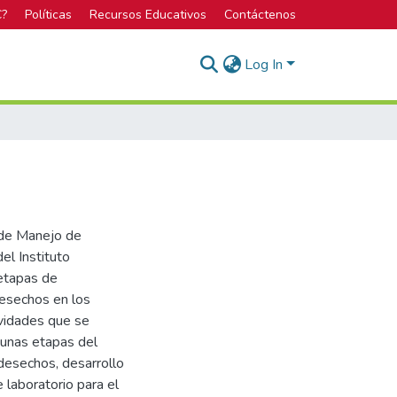
C?
Políticas
Recursos Educativos
Contáctenos
Log In
 de Manejo de
el Instituto
 etapas de
esechos en los
ividades que se
gunas etapas del
 desechos, desarrollo
 laboratorio para el