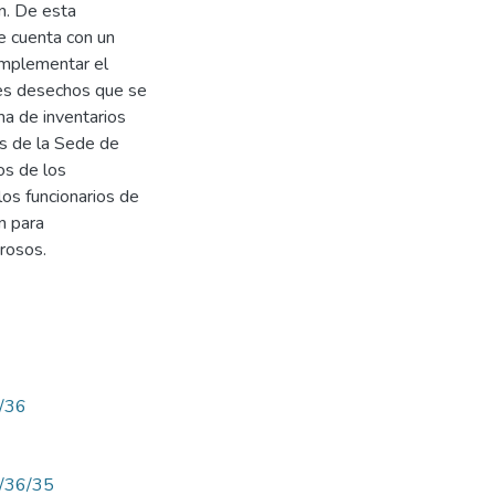
n. De esta
Se cuenta con un
implementar el
res desechos que se
a de inventarios
os de la Sede de
os de los
los funcionarios de
n para
rosos.
w/36
ew/36/35