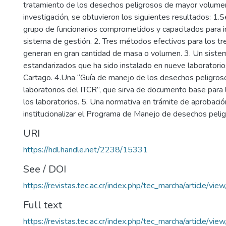
tratamiento de los desechos peligrosos de mayor volume
investigación, se obtuvieron los siguientes resultados: 1.
grupo de funcionarios comprometidos y capacitados para 
sistema de gestión. 2. Tres métodos efectivos para los t
generan en gran cantidad de masa o volumen. 3. Un sistem
estandarizados que ha sido instalado en nueve laboratori
Cartago. 4.Una “Guía de manejo de los desechos peligros
laboratorios del ITCR”, que sirva de documento base para 
los laboratorios. 5. Una normativa en trámite de aprobació
institucionalizar el Programa de Manejo de desechos pelig
URI
https://hdl.handle.net/2238/15331
See / DOI
https://revistas.tec.ac.cr/index.php/tec_marcha/article/vie
Full text
https://revistas.tec.ac.cr/index.php/tec_marcha/article/vi