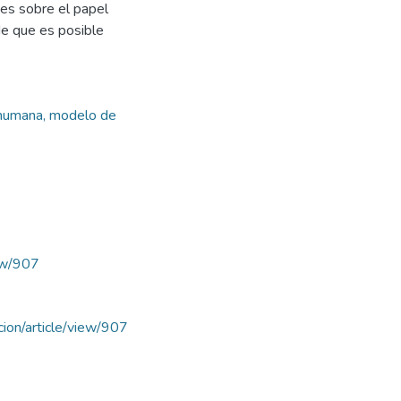
ones sobre el papel
de que es posible
 humana, modelo de
iew/907
acion/article/view/907