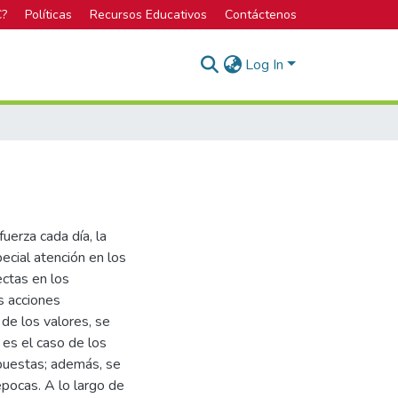
C?
Políticas
Recursos Educativos
Contáctenos
Log In
uerza cada día, la
ecial atención en los
ectas en los
s acciones
de los valores, se
 es el caso de los
puestas; además, se
épocas. A lo largo de