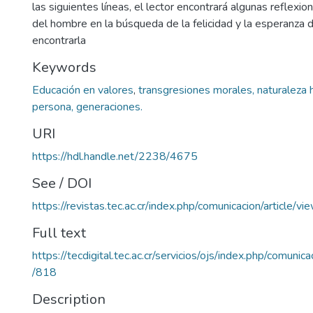
las siguientes líneas, el lector encontrará algunas reflexi
del hombre en la búsqueda de la felicidad y la esperanza 
encontrarla
Keywords
Educación en valores
,
transgresiones morales, naturaleza
persona, generaciones.
URI
https://hdl.handle.net/2238/4675
See / DOI
https://revistas.tec.ac.cr/index.php/comunicacion/article/v
Full text
https://tecdigital.tec.ac.cr/servicios/ojs/index.php/comunic
/818
Description