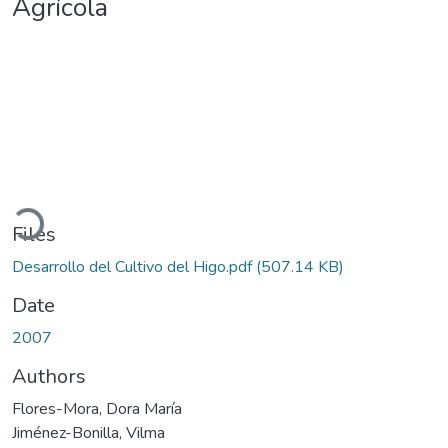
Agrícola
oading...
Files
Desarrollo del Cultivo del Higo.pdf
(507.14 KB)
Date
2007
Authors
Flores-Mora, Dora María
Jiménez-Bonilla, Vilma