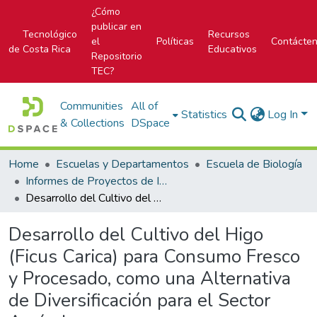
¿Cómo
publicar en
Tecnológico
Recursos
el
Políticas
Contácte
de Costa Rica
Educativos
Repositorio
TEC?
Communities
All of
Statistics
Log In
& Collections
DSpace
Home
Escuelas y Departamentos
Escuela de Biología
Informes de Proyectos de Investigación
Desarrollo del Cultivo del Higo (Ficus Carica) para Consumo Fresco y Procesado, como una Alternativa de Diversificación para el Sector Agrícola
Desarrollo del Cultivo del Higo
(Ficus Carica) para Consumo Fresco
y Procesado, como una Alternativa
de Diversificación para el Sector