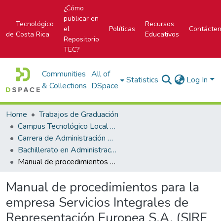
¿Cómo
publicar en
Tecnológico
Recursos
el
Políticas
Contácte
de Costa Rica
Educativos
Repositorio
TEC?
Communities
All of
Statistics
Log In
& Collections
DSpace
Home
Trabajos de Graduación
Campus Tecnológico Local San José
Carrera de Administración de Empresa
Bachillerato en Administración de Empresas
Manual de procedimientos para la empresa Servicios Integrales de Representación Europea S.A. (SIRE S.A.)
Manual de procedimientos para la
empresa Servicios Integrales de
Representación Europea S.A. (SIRE