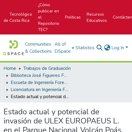
¿Cómo
publicar en
Tecnológico
Recursos
el
Políticas
Contácte
de Costa Rica
Educativos
Repositorio
TEC?
Communities
All of
Statistics
Log In
& Collections
DSpace
Home
Trabajos de Graduación
Biblioteca José Figueres Ferrer
Escuela de Ingeniería Forestal
Licenciatura en Ingeniería Forestal
Estado actual y potencial de invasión de ULEX EUROPAEUS L. en el Parque Nacional Volcán Poás, Alajuela, Costa Rica
Estado actual y potencial de
invasión de ULEX EUROPAEUS L.
en el Parque Nacional Volcán Poás,