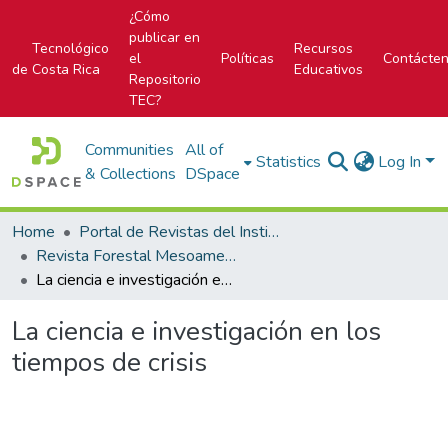
¿Cómo
publicar en
Tecnológico
Recursos
el
Políticas
Contácte
de Costa Rica
Educativos
Repositorio
TEC?
Communities
All of
Statistics
Log In
& Collections
DSpace
Home
Portal de Revistas del Instituto Tecnológico de Costa Rica
Revista Forestal Mesoamericana Kurú
La ciencia e investigación en los tiempos de crisis
La ciencia e investigación en los
tiempos de crisis