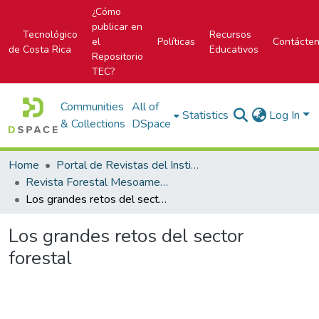
¿Cómo
publicar en
Tecnológico
Recursos
el
Políticas
Contácte
de Costa Rica
Educativos
Repositorio
TEC?
Communities
All of
Statistics
Log In
& Collections
DSpace
Home
Portal de Revistas del Instituto Tecnológico de Costa Rica
Revista Forestal Mesoamericana Kurú
Los grandes retos del sector forestal
Los grandes retos del sector
forestal