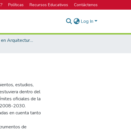
C?
Políticas
Recursos Educativos
Contáctenos
Log In
Licenciatura en Arquitectura y Urbanismo
ientos, estudios,
estuviera dentro del
mites oficiales de la
l 2008-2030.
madas en cuenta tanto
strumentos de