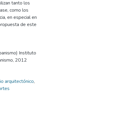
ilizan tanto los
base, como los
ia, en especial en
a propuesta de este
banismo) Instituto
banismo, 2012
o arquitectónico
,
rtes