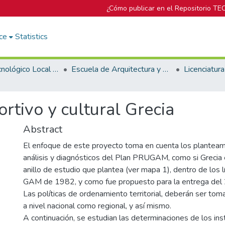
¿Cómo publicar en el Repositorio TE
ce
Statistics
Campus Tecnológico Local San José
Escuela de Arquitectura y Urbanismo
tivo y cultural Grecia
Abstract
El enfoque de este proyecto toma en cuenta los planteam
análisis y diagnósticos del Plan PRUGAM, como si Grecia 
anillo de estudio que plantea (ver mapa 1), dentro de los lí
GAM de 1982, y como fue propuesto para la entrega de
Las políticas de ordenamiento territorial, deberán ser to
a nivel nacional como regional, y así mismo.
A continuación, se estudian las determinaciones de los in