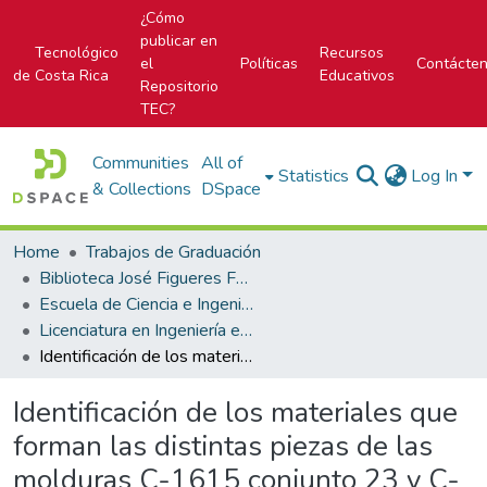
¿Cómo
publicar en
Tecnológico
Recursos
el
Políticas
Contácte
de Costa Rica
Educativos
Repositorio
TEC?
Communities
All of
Statistics
Log In
& Collections
DSpace
Home
Trabajos de Graduación
Biblioteca José Figueres Ferrer
Escuela de Ciencia e Ingeniería de los Materiales
Licenciatura en Ingeniería en Materiales
Identificación de los materiales que forman las distintas piezas de las molduras C-1615 conjunto 23 y C-1925 conjunto 10, utilizadas en el proceso de fabricación de envases de vidrio en la empresa VICESA
Identificación de los materiales que
forman las distintas piezas de las
molduras C-1615 conjunto 23 y C-