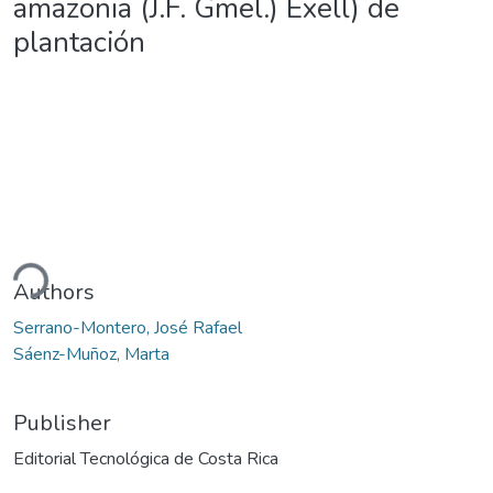
amazonia (J.F. Gmel.) Exell) de
plantación
ading...
Authors
Serrano-Montero, José Rafael
Sáenz-Muñoz, Marta
Publisher
Editorial Tecnológica de Costa Rica