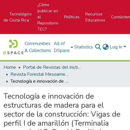
¿Cómo
publicar en
Tecnológico
Recursos
el
Políticas
Contácte
de Costa Rica
Educativos
Repositorio
TEC?
Communities
All of
Statistics
Log In
& Collections
DSpace
Home
Portal de Revistas del Instituto Tecnológico de Costa Rica
Revista Forestal Mesoamericana Kurú
Tecnología e innovación de estructuras de madera para el sector de la construcción: Vigas de perfil I de amarillón (Terminalia amazonia (J.F. Gmel.) Exell) de plantación
Tecnología e innovación de
estructuras de madera para el
sector de la construcción: Vigas de
perfil I de amarillón (Terminalia