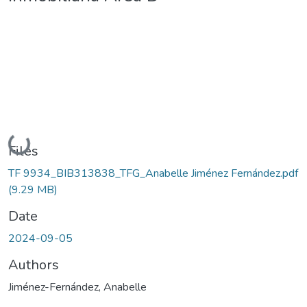
Loading...
Files
TF 9934_BIB313838_TFG_Anabelle Jiménez Fernández.pdf
(9.29 MB)
Date
2024-09-05
Authors
Jiménez-Fernández, Anabelle