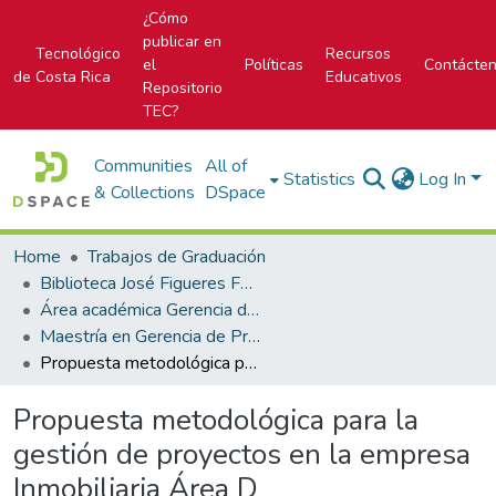
¿Cómo
publicar en
Tecnológico
Recursos
el
Políticas
Contácte
de Costa Rica
Educativos
Repositorio
TEC?
Communities
All of
Statistics
Log In
& Collections
DSpace
Home
Trabajos de Graduación
Biblioteca José Figueres Ferrer
Área académica Gerencia de Proyectos
Maestría en Gerencia de Proyectos
Propuesta metodológica para la gestión de proyectos en la empresa Inmobiliaria Área D
Propuesta metodológica para la
gestión de proyectos en la empresa
Inmobiliaria Área D