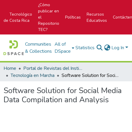
¿Cómo
publicar en
Tecnológico
Recursos
el
Políticas
Contácte
de Costa Rica
Educativos
Repositorio
TEC?
Communities
All of
Statistics
Log In
& Collections
DSpace
Home
Portal de Revistas del Instituto Tecnológico de Costa Rica
Tecnología en Marcha
Software Solution for Social Media Data Compilation and Analysis
Software Solution for Social Media
Data Compilation and Analysis