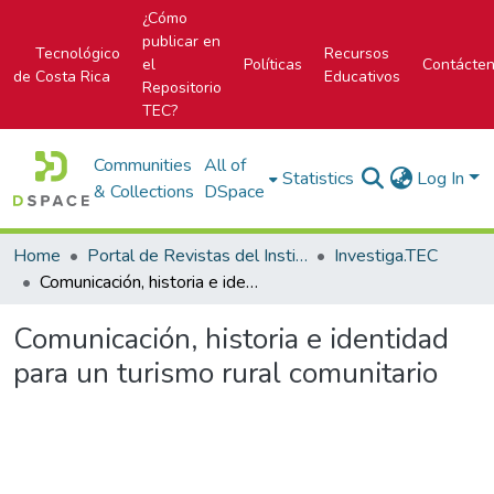
¿Cómo
publicar en
Tecnológico
Recursos
el
Políticas
Contácte
de Costa Rica
Educativos
Repositorio
TEC?
Communities
All of
Statistics
Log In
& Collections
DSpace
Home
Portal de Revistas del Instituto Tecnológico de Costa Rica
Investiga.TEC
Comunicación, historia e identidad para un turismo rural comunitario
Comunicación, historia e identidad
para un turismo rural comunitario