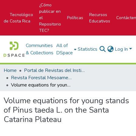
¿Cómo
publicar en
Tecnológico
Recursos
el
Políticas
Contácte
de Costa Rica
Educativos
Repositorio
TEC?
Communities
All of
Statistics
Log In
& Collections
DSpace
Home
Portal de Revistas del Instituto Tecnológico de Costa Rica
Revista Forestal Mesoamericana Kurú
Volume equations for young stands of Pinus taeda L. on the Santa Catarina Plateau
Volume equations for young stands
of Pinus taeda L. on the Santa
Catarina Plateau