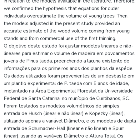
in relation to the models available in the literature. Therefore,
we confirmed the hypothesis that equations for older
individuals overestimate the volume of young trees. Then,
the models adjusted in the present study provided an
accurate estimate of the wood volume coming from young
stands and from commercial use of the first thinning.
O objetivo deste estudo foi ajustar modelos lineares e não-
lineares para estimar o volume de madeira em povoamentos
jovens de Pinus taeda, preenchendo a lacuna existente de
informações para os primeiros anos dos plantios da espécie.
Os dados utilizados foram provenientes de um desbaste em
um plantio experimental de P. taeda com 5 anos de idade,
implantado na Área Experimental Florestal da Universidade
Federal de Santa Catarina, no munícipio de Curitibanos, SC.
Foram testados os modelos volumétricos de simples
entrada de Husch (linear e não linear) e Kopezky (linear),
utilizando apenas a variável Diâmetro, e os modelos de dupla
entrada de Schumacher-Hall (linear e não linear) e Spurr
(linear), usando as variáveis Diâmetro e Altura Total. Os