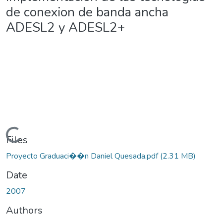
de conexion de banda ancha
ADESL2 y ADESL2+
Loading...
Files
Proyecto Graduaci��n Daniel Quesada.pdf
(2.31 MB)
Date
2007
Authors