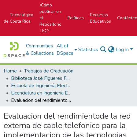
¿Cómo
publicar en
Tecnológico
Recursos
el
Políticas
Contácte
de Costa Rica
Educativos
Repositorio
TEC?
Communities
All of
Statistics
Log In
& Collections
DSpace
Home
Trabajos de Graduación
Biblioteca José Figueres Ferrer
Escuela de Ingeniería Electrónica
Licenciatura en Ingeniería Electrónica
Evaluacion del rendimientode la red externa de cable telefonico para la implementacion de las tecnologias de conexion de banda ancha ADESL2 y ADESL2+
Evaluacion del rendimientode la red
externa de cable telefonico para la
implementacion de las tecnologias