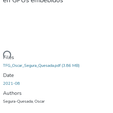
en GPUs embebidos
ding...
Files
TFG_Oscar_Segura_Quesada.pdf
(3.86 MB)
Date
2021-08
Authors
Segura-Quesada, Oscar