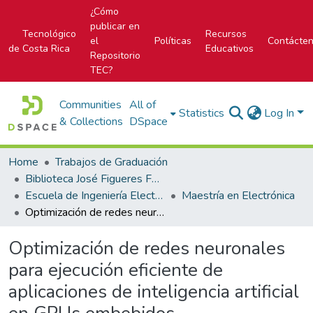
¿Cómo
publicar en
Tecnológico
Recursos
el
Políticas
Contácte
de Costa Rica
Educativos
Repositorio
TEC?
Communities
All of
Statistics
Log In
& Collections
DSpace
Home
Trabajos de Graduación
Biblioteca José Figueres Ferrer
Escuela de Ingeniería Electrónica
Maestría en Electrónica
Optimización de redes neuronales para ejecución eficiente de aplicaciones de inteligencia artificial en GPUs embebidos
Optimización de redes neuronales
para ejecución eficiente de
aplicaciones de inteligencia artificial