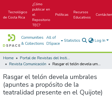
¿Cómo
publicar en
Tecnológico
Recursos
el
Políticas
Contácte
de Costa Rica
Educativos
Repositorio
TEC?
Communities
All of
Statistics
Log In
& Collections
DSpace
Home
Portal de Revistas del Instituto Tecnológico de Costa Rica
Revista Comunicación
Rasgar el telón devela umbrales (apuntes a propósito de la teatralidad presente en el Quijote)
Rasgar el telón devela umbrales
(apuntes a propósito de la
teatralidad presente en el Quijote)