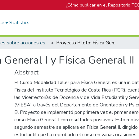
¿Cómo publicar en el Repositorio TE
ce
Statistics
Informes sobre acciones específicas del DOP
Proyecto Piloto: Física General I y Física General II
 General I y Física General II
Abstract
El Curso Modalidad Taller para Física General es una inicia
Física del Instituto Tecnológico de Costa Rica (ITCR), cue
las Vicerrectorías de Docencia y de Vida Estudiantil y Se
(VIESA) a través del Departamento de Orientación y Psic
El Proyecto se implementó por primera vez el primer se
curso Física General I con resultados positivos. Esto moti
segundo semestre se aplicara en Física General II, dirigido
estudiantil que ha reprobado el curso en varias ocasiones.