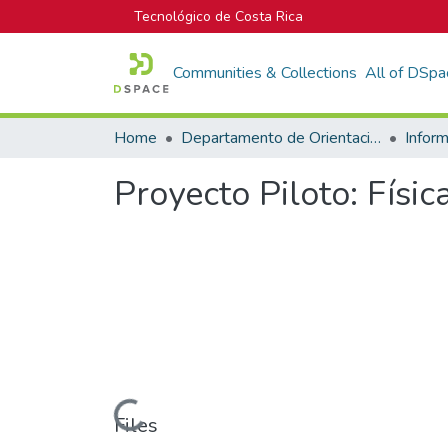
Tecnológico de Costa Rica
Communities & Collections
All of DSpa
Home
Departamento de Orientación y Psicología
Proyecto Piloto: Física
Loading...
Files