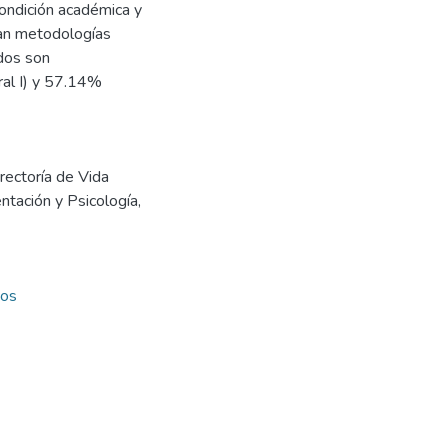
condición académica y
an metodologías
dos son
ral I) y 57.14%
rectoría de Vida
tación y Psicología,
dos