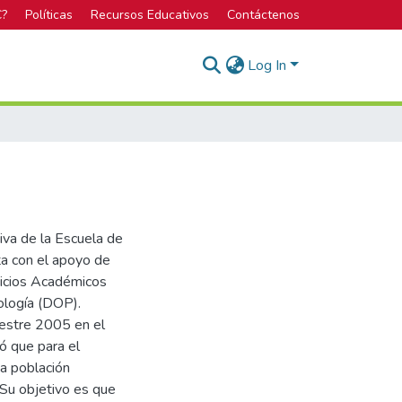
C?
Políticas
Recursos Educativos
Contáctenos
Log In
tiva de la Escuela de
nta con el apoyo de
rvicios Académicos
ología (DOP).
mestre 2005 en el
vó que para el
 a población
 Su objetivo es que