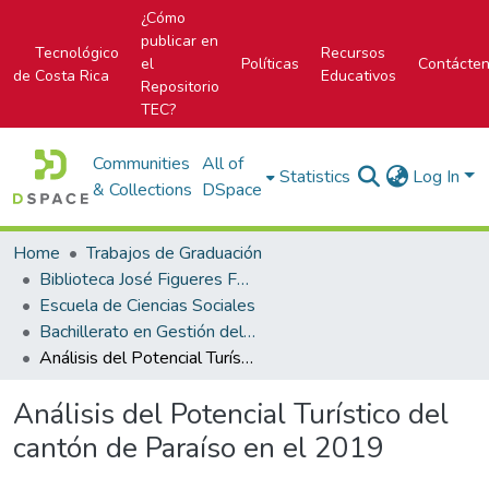
¿Cómo
publicar en
Tecnológico
Recursos
el
Políticas
Contácte
de Costa Rica
Educativos
Repositorio
TEC?
Communities
All of
Statistics
Log In
& Collections
DSpace
Home
Trabajos de Graduación
Biblioteca José Figueres Ferrer
Escuela de Ciencias Sociales
Bachillerato en Gestión del Turismo Sostenible
Análisis del Potencial Turístico del cantón de Paraíso en el 2019
Análisis del Potencial Turístico del
cantón de Paraíso en el 2019