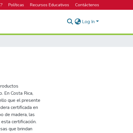
C?
Políticas
Recursos Educativos
Contáctenos
Log In
 productos
o. En Costa Rica,
ello que el presente
dera certificada en
ipo de madera, las
esta certificación.
esas que brindan