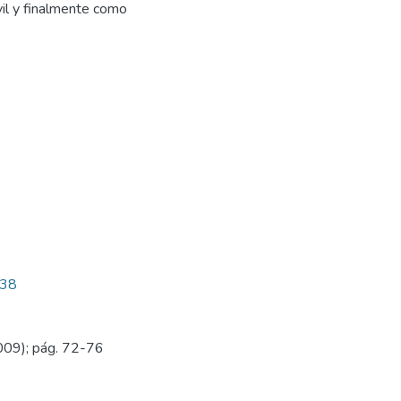
vil y finalmente como
338
009); pág. 72-76