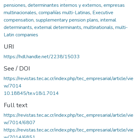
pensiones
,
determinantes internos y externos
,
empresas
multinacionales
,
compañías multi-Latinas
,
Executive
compensation
,
supplementary pension plans
,
internal
determinants
,
external determinants
,
multinationals
,
multi-
Latin companies
URI
https://hdl.handle.net/2238/15033
See / DOI
https://revistas.tec.ac.cr/index.php/tec_empresarial/article/vie
w/7014
10.18845/te.v18i1.7014
Full text
https://revistas.tec.ac.cr/index.php/tec_empresarial/article/vie
w/7014/6807
https://revistas.tec.ac.cr/index.php/tec_empresarial/article/vie
w/7014/6851