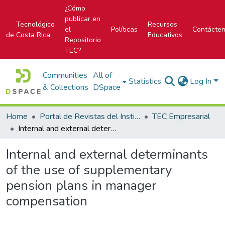
¿Cómo
publicar en
Tecnológico
Recursos
el
Políticas
Contácte
de Costa Rica
Educativos
Repositorio
TEC?
Communities
All of
Statistics
Log In
& Collections
DSpace
Home
Portal de Revistas del Instituto Tecnológico de Costa Rica
TEC Empresarial
Internal and external determinants of the use of supplementary pension plans in manager compensation
Internal and external determinants
of the use of supplementary
pension plans in manager
compensation