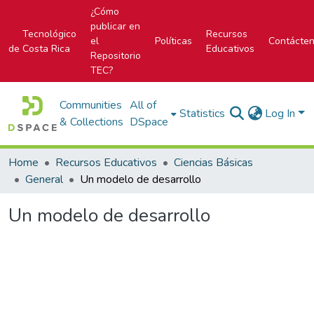
¿Cómo
publicar en
Tecnológico
Recursos
el
Políticas
Contácte
de Costa Rica
Educativos
Repositorio
TEC?
Communities
All of
Statistics
Log In
& Collections
DSpace
Home
Recursos Educativos
Ciencias Básicas
General
Un modelo de desarrollo
Un modelo de desarrollo