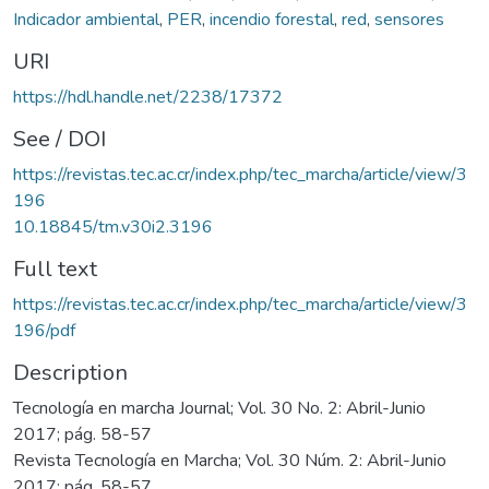
Indicador ambiental
,
PER
,
incendio forestal
,
red
,
sensores
URI
https://hdl.handle.net/2238/17372
See / DOI
https://revistas.tec.ac.cr/index.php/tec_marcha/article/view/3
196
10.18845/tm.v30i2.3196
Full text
https://revistas.tec.ac.cr/index.php/tec_marcha/article/view/3
196/pdf
Description
Tecnología en marcha Journal; Vol. 30 No. 2: Abril-Junio
2017; pág. 58-57
Revista Tecnología en Marcha; Vol. 30 Núm. 2: Abril-Junio
2017; pág. 58-57