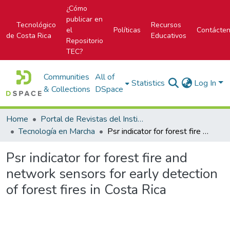
¿Cómo
publicar en
Tecnológico
Recursos
el
Políticas
Contácte
de Costa Rica
Educativos
Repositorio
TEC?
Communities
All of
Statistics
Log In
& Collections
DSpace
Home
Portal de Revistas del Instituto Tecnológico de Costa Rica
Tecnología en Marcha
Psr indicator for forest fire and network sensors for early detection of forest fires in Costa Rica
Psr indicator for forest fire and
network sensors for early detection
of forest fires in Costa Rica