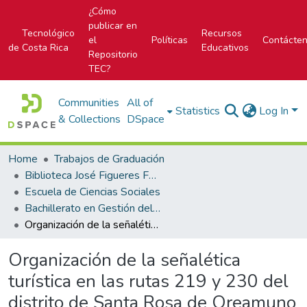
¿Cómo
publicar en
Tecnológico
Recursos
el
Políticas
Contácte
de Costa Rica
Educativos
Repositorio
TEC?
Communities
All of
Statistics
Log In
& Collections
DSpace
Home
Trabajos de Graduación
Biblioteca José Figueres Ferrer
Escuela de Ciencias Sociales
Bachillerato en Gestión del Turismo Sostenible
Organización de la señalética turística en las rutas 219 y 230 del distrito de Santa Rosa de Oreamuno de Cartago, para el desarrollo turístico, a partir de la estancia del visitante durante los meses de julio a noviembre del 2022
Organización de la señalética
turística en las rutas 219 y 230 del
distrito de Santa Rosa de Oreamuno