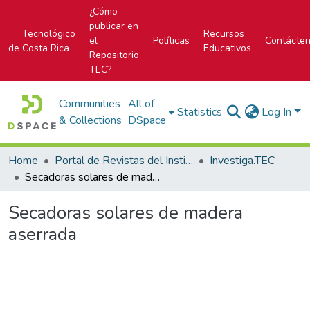
¿Cómo
publicar en
Tecnológico
Recursos
el
Políticas
Contácte
de Costa Rica
Educativos
Repositorio
TEC?
Communities
All of
Statistics
Log In
& Collections
DSpace
Home
Portal de Revistas del Instituto Tecnológico de Costa Rica
Investiga.TEC
Secadoras solares de madera aserrada
Secadoras solares de madera
aserrada