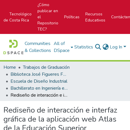
¿Cómo
publicar en
Tecnológico
Recursos
el
Políticas
Contácte
de Costa Rica
Educativos
Repositorio
TEC?
Communities
All of
Statistics
Log In
& Collections
DSpace
Home
Trabajos de Graduación
Biblioteca José Figueres Ferrer
Escuela de Diseño Industrial
Bachillerato en Ingeniería en Diseño Industrial
Rediseño de interacción e interfaz gráfica de la aplicación web Atlas de la Educación Superior Costarricense
Rediseño de interacción e interfaz
gráfica de la aplicación web Atlas
de la Educación Superior