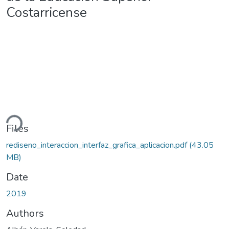
Costarricense
ading...
Files
rediseno_interaccion_interfaz_grafica_aplicacion.pdf
(43.05
MB)
Date
2019
Authors