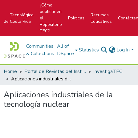
¿Cómo
publicar en
Tecnológico
Recursos
el
Políticas
Contácte
de Costa Rica
Educativos
Repositorio
TEC?
Communities
All of
Statistics
Log In
& Collections
DSpace
Home
Portal de Revistas del Instituto Tecnológico de Costa Rica
Investiga.TEC
Aplicaciones industriales de la tecnología nuclear
Aplicaciones industriales de la
tecnología nuclear