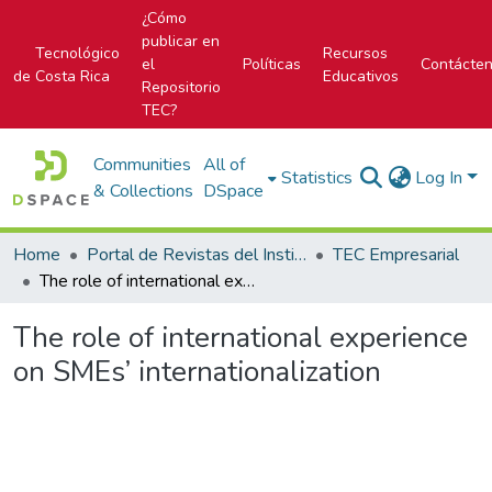
¿Cómo
publicar en
Tecnológico
Recursos
el
Políticas
Contácte
de Costa Rica
Educativos
Repositorio
TEC?
Communities
All of
Statistics
Log In
& Collections
DSpace
Home
Portal de Revistas del Instituto Tecnológico de Costa Rica
TEC Empresarial
The role of international experience on SMEs’ internationalization
The role of international experience
on SMEs’ internationalization