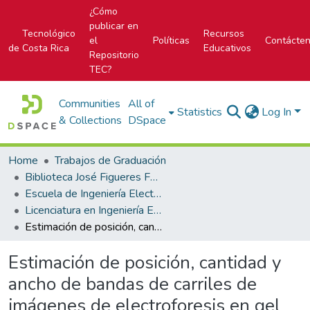
¿Cómo
publicar en
Tecnológico
Recursos
el
Políticas
Contácte
de Costa Rica
Educativos
Repositorio
TEC?
Communities
All of
Statistics
Log In
& Collections
DSpace
Home
Trabajos de Graduación
Biblioteca José Figueres Ferrer
Escuela de Ingeniería Electrónica
Licenciatura en Ingeniería Electrónica
Estimación de posición, cantidad y ancho de bandas de carriles de imágenes de electroforesis en gel utilizando espacios de escala
Estimación de posición, cantidad y
ancho de bandas de carriles de
imágenes de electroforesis en gel