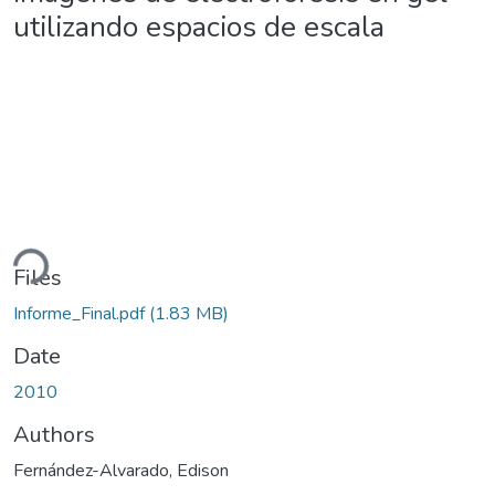
utilizando espacios de escala
ding...
Files
Informe_Final.pdf
(1.83 MB)
Date
2010
Authors
Fernández-Alvarado, Edison